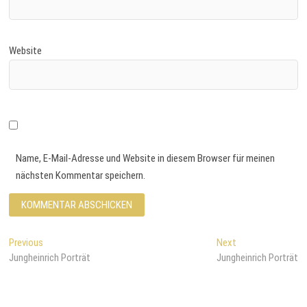
Website
Name, E-Mail-Adresse und Website in diesem Browser für meinen
nächsten Kommentar speichern.
B
Previous
P
Next
N
Jungheinrich Porträt
r
Jungheinrich Porträt
e
e
e
x
i
v
t
i
p