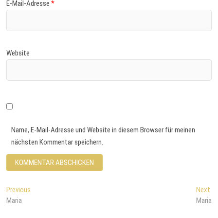
E-Mail-Adresse
*
Website
Name, E-Mail-Adresse und Website in diesem Browser für meinen
nächsten Kommentar speichern.
B
Previous
P
Next
N
Maria
r
Maria
e
e
e
x